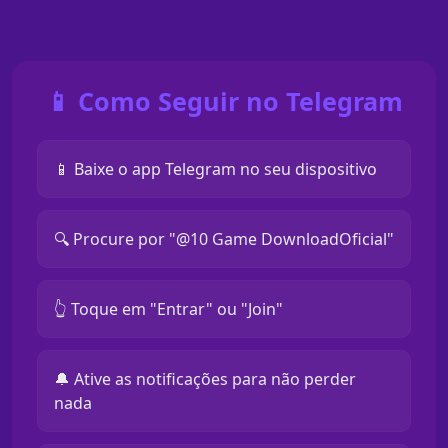
📱 Como Seguir no Telegram
📱 Baixe o app Telegram no seu dispositivo
🔍 Procure por "@10 Game DownloadOficial"
👆 Toque em "Entrar" ou "Join"
🔔 Ative as notificações para não perder
nada