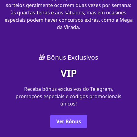
sorteios geralmente ocorrem duas vezes por semana:
às quartas-feiras e aos sábados, mas em ocasiões
especiais podem haver concursos extras, como a Mega
da Virada.
🎁 Bônus Exclusivos
VIP
Receba bônus exclusivos do Telegram,
promoções especiais e códigos promocionais
únicos!
Ver Bônus