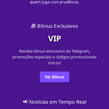
quem joga com prudência.
🎁 Bônus Exclusivos
VIP
Receba bônus exclusivos do Telegram,
promoções especiais e códigos promocionais
únicos!
Ver Bônus
📢 Notícias em Tempo Real