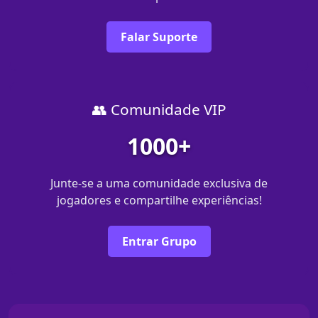
Falar Suporte
👥 Comunidade VIP
1000+
Junte-se a uma comunidade exclusiva de
jogadores e compartilhe experiências!
Entrar Grupo