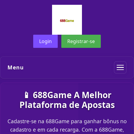
Login
Registrar-se
Menu
📱 688Game A Melhor
Plataforma de Apostas
Cadastre-se na 688Game para ganhar bônus no
cadastro e em cada recarga. Com a 688Game,