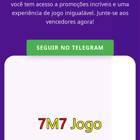
você tem acesso a promoções incríveis e uma
experiência de jogo inigualável. Junte-se aos
vencedores agora!
SEGUIR NO TELEGRAM