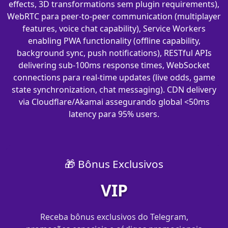
effects, 3D transformations sem plugin requirements),
WebRTC para peer-to-peer communication (multiplayer
features, voice chat capability), Service Workers
enabling PWA functionality (offline capability,
background sync, push notifications), RESTful APIs
delivering sub-100ms response times, WebSocket
connections para real-time updates (live odds, game
state synchronization, chat messaging). CDN delivery
via Cloudflare/Akamai assegurando global <50ms
latency para 95% users.
🎁 Bônus Exclusivos
VIP
Receba bônus exclusivos do Telegram,