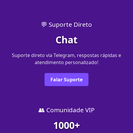
💬 Suporte Direto
Chat
Suporte direto via Telegram, respostas rápidas e
atendimento personalizado!
Falar Suporte
👥 Comunidade VIP
1000+