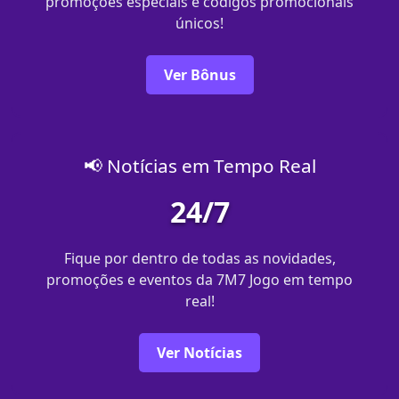
promoções especiais e códigos promocionais
únicos!
Ver Bônus
📢 Notícias em Tempo Real
24/7
Fique por dentro de todas as novidades,
promoções e eventos da 7M7 Jogo em tempo
real!
Ver Notícias