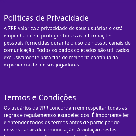
Políticas de Privacidade
A 7RR valoriza a privacidade de seus usuários e está
empenhada em proteger todas as informações
pessoais fornecidas durante o uso de nossos canais de
comunicação. Todos os dados coletados são utilizados
exclusivamente para fins de melhoria contínua da
experiência de nossos jogadores.
Termos e Condições
Os usuários da 7RR concordam em respeitar todas as
regras e regulamentos estabelecidos. É importante ler
e entender todos os termos antes de participar de
nossos canais de comunicação. A violação destes