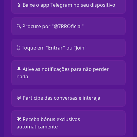
📱 Baixe o app Telegram no seu dispositivo
🔍 Procure por "@7RROficial"
👆 Toque em "Entrar" ou "Join"
🔔 Ative as notificações para não perder
nada
💬 Participe das conversas e interaja
🎁 Receba bônus exclusivos
automaticamente