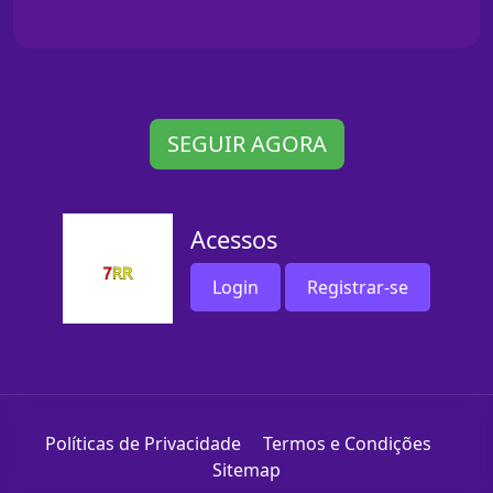
SEGUIR AGORA
Acessos
Login
Registrar-se
Políticas de Privacidade
Termos e Condições
Sitemap