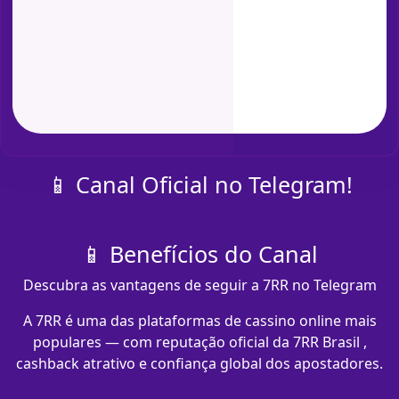
📱 Canal Oficial no Telegram!
📱 Benefícios do Canal
Descubra as vantagens de seguir a 7RR no Telegram
A 7RR é uma das plataformas de cassino online mais
populares — com reputação oficial da 7RR Brasil ,
cashback atrativo e confiança global dos apostadores.