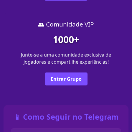
👥 Comunidade VIP
1000+
Junte-se a uma comunidade exclusiva de
jogadores e compartilhe experiências!
Entrar Grupo
📱 Como Seguir no Telegram