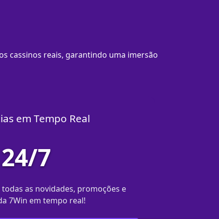
os cassinos reais, garantindo uma imersão
cias em Tempo Real
24/7
e todas as novidades, promoções e
da 7Win em tempo real!