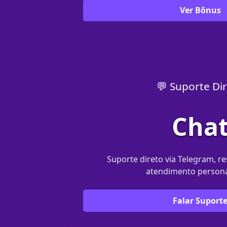
Ver Bônus
💬 Suporte Di
Cha
Suporte direto via Telegram, r
atendimento persona
Falar Suport