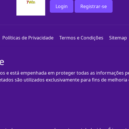
Login
Registrar-se
Políticas de Privacidade
Termos e Condições
Sitemap
de
rios e está empenhada em proteger todas as informações p
tados são utilizados exclusivamente para fins de melhoria