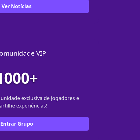
Ver Notícias
Comunidade VIP
1000+
unidade exclusiva de jogadores e
rtilhe experiências!
Entrar Grupo