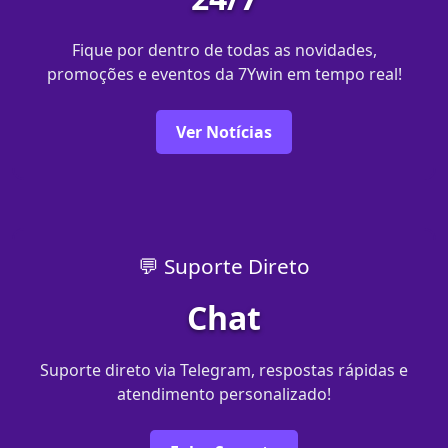
Fique por dentro de todas as novidades,
promoções e eventos da 7Ywin em tempo real!
Ver Notícias
💬 Suporte Direto
Chat
Suporte direto via Telegram, respostas rápidas e
atendimento personalizado!