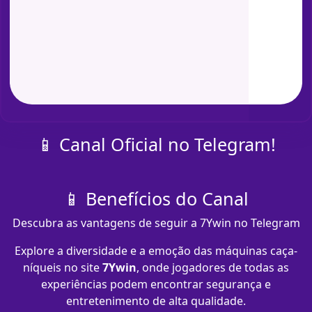
📱 Canal Oficial no Telegram!
📱 Benefícios do Canal
Descubra as vantagens de seguir a 7Ywin no Telegram
Explore a diversidade e a emoção das máquinas caça-
níqueis no site
7Ywin
, onde jogadores de todas as
experiências podem encontrar segurança e
entretenimento de alta qualidade.