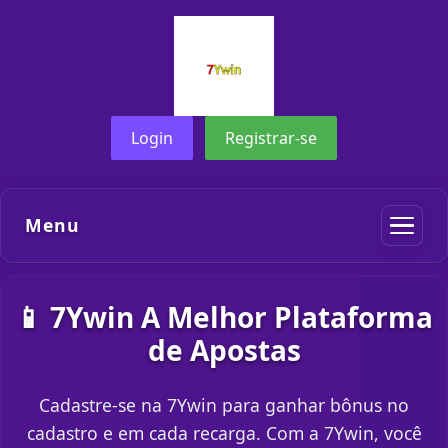
Login
Registrar-se
Menu
📱 7Ywin A Melhor Plataforma
de Apostas
Cadastre-se na 7Ywin para ganhar bônus no
cadastro e em cada recarga. Com a 7Ywin, você