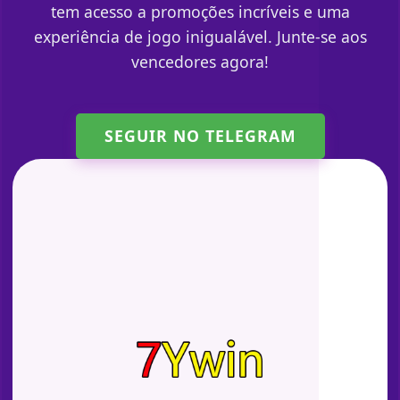
tem acesso a promoções incríveis e uma
experiência de jogo inigualável. Junte-se aos
vencedores agora!
SEGUIR NO TELEGRAM