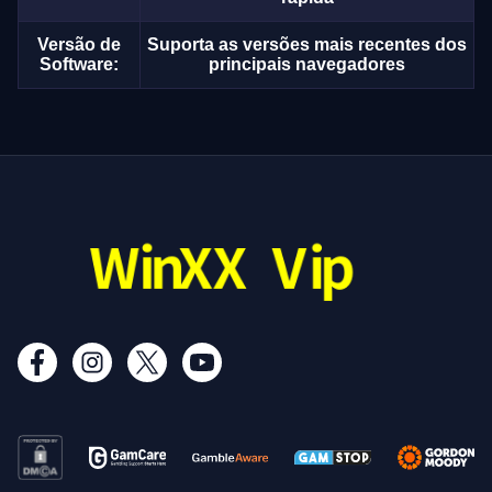
Versão de
Suporta as versões mais recentes dos
Software:
principais navegadores