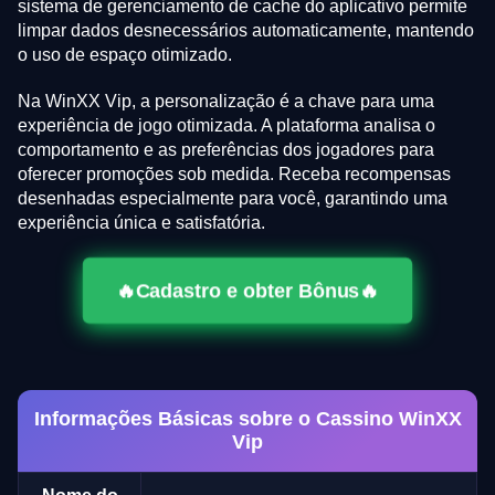
sistema de gerenciamento de cache do aplicativo permite
limpar dados desnecessários automaticamente, mantendo
o uso de espaço otimizado.
Na WinXX Vip, a personalização é a chave para uma
experiência de jogo otimizada. A plataforma analisa o
comportamento e as preferências dos jogadores para
oferecer promoções sob medida. Receba recompensas
desenhadas especialmente para você, garantindo uma
experiência única e satisfatória.
🔥Cadastro e obter Bônus🔥
Informações Básicas sobre o Cassino WinXX
Vip