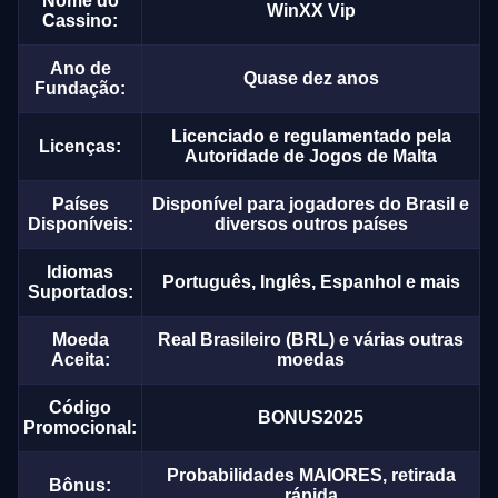
Nome do
WinXX Vip
Cassino:
Ano de
Quase dez anos
Fundação:
Licenciado e regulamentado pela
Licenças:
Autoridade de Jogos de Malta
Países
Disponível para jogadores do Brasil e
Disponíveis:
diversos outros países
Idiomas
Português, Inglês, Espanhol e mais
Suportados:
Moeda
Real Brasileiro (BRL) e várias outras
Aceita:
moedas
Código
BONUS2025
Promocional:
Probabilidades MAIORES, retirada
Bônus:
rápida